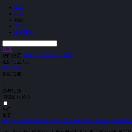
首页
商店
社区
点卡
果豆商城
登录
您的位置:
首页 》
社区大厅 》
话题
返回社区大厅
全部话题
返回顶部
#
参与话题
浏览
:
0
·
讨论
:
0
热门
最新
关于中电博亚
杉果开发者平台
跃计划
杉果平台协议
杉果隐私协