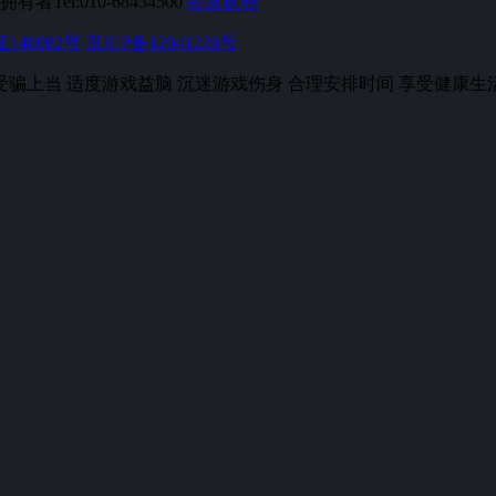
l:010-68434500
经营执照
证140082号
京ICP备12041226号
受骗上当 适度游戏益脑 沉迷游戏伤身 合理安排时间 享受健康生